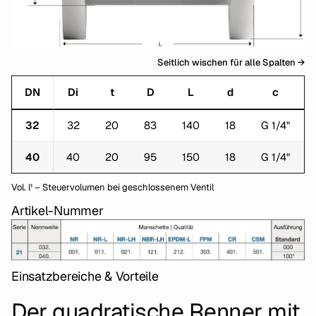
Seitlich wischen für alle Spalten →
DN
Di
t
D
L
d
c
32
32
20
83
140
18
G 1/4"
40
40
20
95
150
18
G 1/4"
Vol. l¹ – Steuervolumen bei geschlossenem Ventil
Artikel-Nummer
Einsatzbereiche & Vorteile
Der quadratische Renner mit