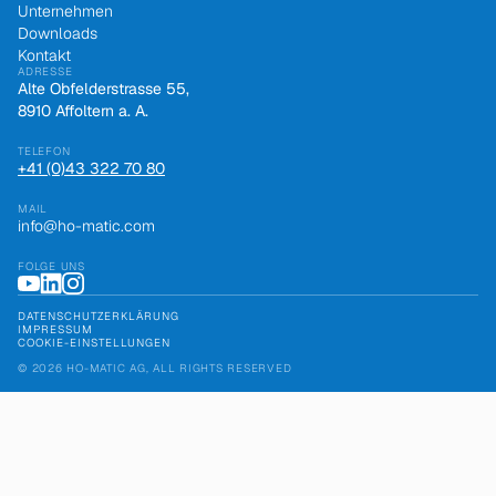
Unternehmen
Downloads
Kontakt
ADRESSE
Alte Obfelderstrasse 55,
8910 Affoltern a. A.
TELEFON
+41 (0)43 322 70 80
MAIL
info@ho-matic.com
FOLGE UNS
DATENSCHUTZERKLÄRUNG
IMPRESSUM
COOKIE-EINSTELLUNGEN
© 2026 HO-MATIC AG, ALL RIGHTS RESERVED