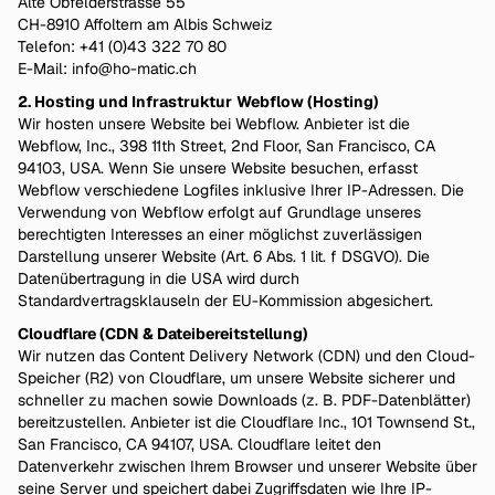
Alte Obfelderstrasse 55
CH-8910 Affoltern am Albis Schweiz
Telefon: +41 (0)43 322 70 80
E-Mail:
info@ho-matic.ch
2. Hosting und Infrastruktur
Webflow (Hosting)
Wir hosten unsere Website bei Webflow. Anbieter ist die
Webflow, Inc., 398 11th Street, 2nd Floor, San Francisco, CA
94103, USA. Wenn Sie unsere Website besuchen, erfasst
Webflow verschiedene Logfiles inklusive Ihrer IP-Adressen. Die
Verwendung von Webflow erfolgt auf Grundlage unseres
berechtigten Interesses an einer möglichst zuverlässigen
Darstellung unserer Website (Art. 6 Abs. 1 lit. f DSGVO). Die
Datenübertragung in die USA wird durch
Standardvertragsklauseln der EU-Kommission abgesichert.
Cloudflare (CDN & Dateibereitstellung)
Wir nutzen das Content Delivery Network (CDN) und den Cloud-
Speicher (R2) von Cloudflare, um unsere Website sicherer und
schneller zu machen sowie Downloads (z. B. PDF-Datenblätter)
bereitzustellen. Anbieter ist die Cloudflare Inc., 101 Townsend St.,
San Francisco, CA 94107, USA. Cloudflare leitet den
Datenverkehr zwischen Ihrem Browser und unserer Website über
seine Server und speichert dabei Zugriffsdaten wie Ihre IP-