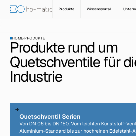
Produkte
Wissensportal
Unter
HOME
·
PRODUKTE
Produkte rund um
Quetschventile für di
Industrie
Quetschventil Serien
Von DN 06 bis DN 150. Vom leichten Kunststoff-Vent
Aluminium-Standard bis zur hochreinen Edelstahl-Au