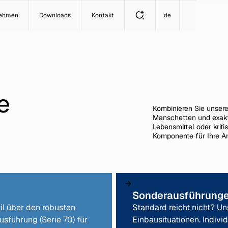
nehmen
Downloads
Kontakt
de
e
Kombinieren Sie unser
Manschetten und exakte
Lebensmittel oder krit
Komponente für Ihre A
Sonderausführung
il über den robusten
Standard reicht nicht? U
sführung (Serie 70) für
Einbausituationen. Indivi