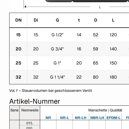
DN
Di
G
t
D
L
15
15
G 1/2"
14
52
120
20
20
G 3/4"
16
59
140
25
25
G 1"
20
65
150
32
32
G 1 1/4"
22
80
180
Vol. l¹ – Steuervolumen bei geschlossenem Ventil
Artikel-Nummer