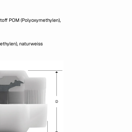
off POM (Polyoxymethylen),
thylen), naturweiss