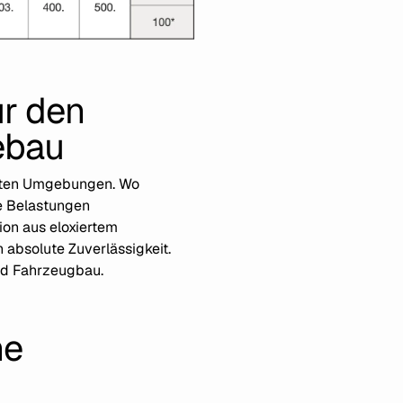
ür den
ebau
testen Umgebungen. Wo
e Belastungen
ion aus eloxiertem
bsolute Zuverlässigkeit.
und Fahrzeugbau.
he