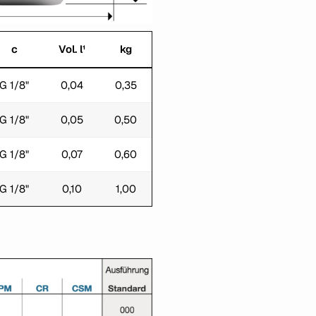
c
Vol. l¹
kg
G 1/8"
0,04
0,35
G 1/8"
0,05
0,50
G 1/8"
0,07
0,60
G 1/8"
0,10
1,00