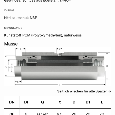
Gewindeanschluss aus Edelstahl 1.4404
O-RING
Nitrilkautschuk NBR
SPANNKONUS
Kunststoff POM (Polyoxymethylen), naturweiss
Masse
Seitlich wischen für alle Spalten →
DN
Di
G
t
D
D1
L
06
6
G 1/4"
9,5
26
20
70